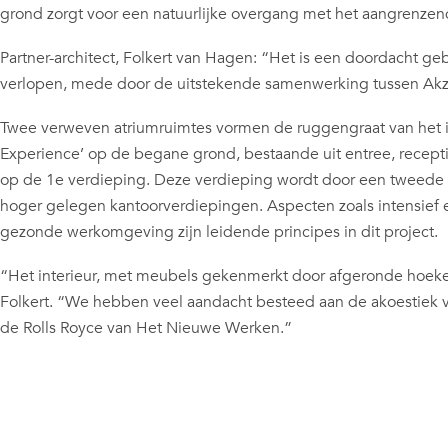
grond zorgt voor een natuurlijke overgang met het aangrenzen
Partner-architect, Folkert van Hagen: “Het is een doordacht g
verlopen, mede door de uitstekende samenwerking tussen Ak
Twee verweven atriumruimtes vormen de ruggengraat van het int
Experience’ op de begane grond, bestaande uit entree, recepti
op de 1e verdieping. Deze verdieping wordt door een tweede 
hoger gelegen kantoorverdiepingen. Aspecten zoals intensief e
gezonde werkomgeving zijn leidende principes in dit project.
“Het interieur, met meubels gekenmerkt door afgeronde hoeken,
Folkert. “We hebben veel aandacht besteed aan de akoestiek va
de Rolls Royce van Het Nieuwe Werken.”