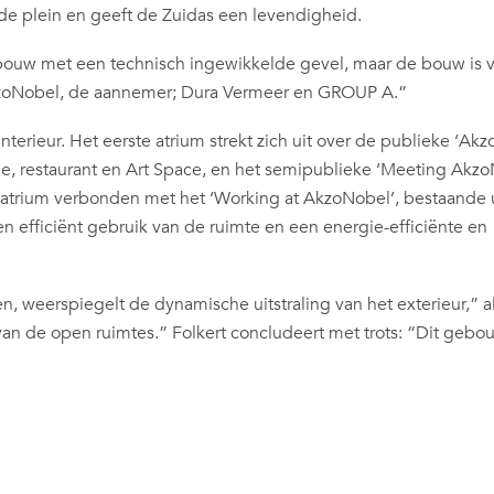
de plein en geeft de Zuidas een levendigheid.
ebouw met een technisch ingewikkelde gevel, maar de bouw is v
zoNobel, de aannemer; Dura Vermeer en GROUP A.”
erieur. Het eerste atrium strekt zich uit over de publieke ‘Ak
e, restaurant en Art Space, en het semipublieke ‘Meeting Akzo
atrium verbonden met het ‘Working at AkzoNobel’, bestaande 
n efficiënt gebruik van de ruimte en een energie-efficiënte en
 weerspiegelt de dynamische uitstraling van het exterieur,” a
n de open ruimtes.” Folkert concludeert met trots: “Dit gebou