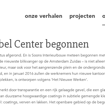
onze verhalen
projecten
zoeken
bel Center begonnen
stus afgerond. En is Soons Interieurbouw meteen begonnen me
de nieuwste blikvanger op de Amsterdam Zuidas – is niet allee
erieur, maar ook voor het aangrenzende plein en de ondergrond
rd, en in januari 2016 zullen de werknemers hun nieuwe kantoor
lekken, is ontworpen volgens ‘Het Nieuwe Werken’.
kt door transparantie en een rijk gelaagde gevel, die een gl
van duurzame hoogwaardige coatings in subtiele gemengde kl
bel: coatings, verven en lakken. Het openbare gebied op de be