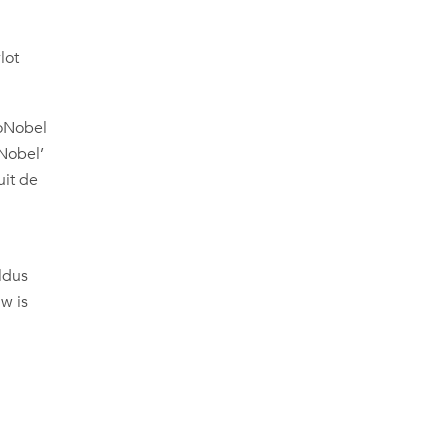
lot
zoNobel
Nobel’
uit de
ldus
w is