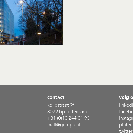
contact
volg 
keilestraat 9f
linked
3029 bp rotterdam
faceb
+31 (0)10 244 01 93
instag
mail@groupa.nl
pinter
twitter