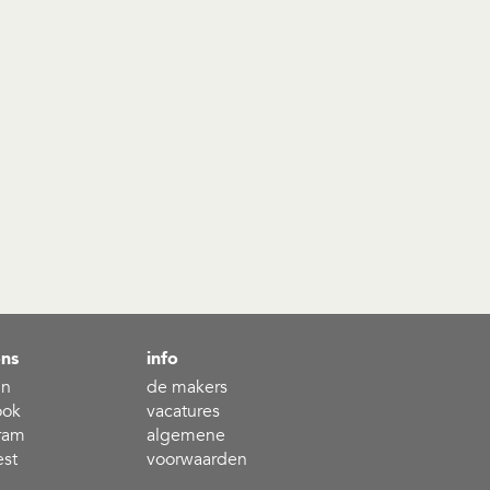
ons
info
in
de makers
ook
vacatures
ram
algemene
est
voorwaarden