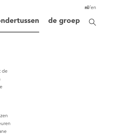
/
nl
en
ondertussen
de groep
Zoekbalk openen/s
zoeken
t de
n
se
azen
euren
gane