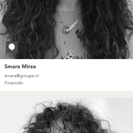
Smara Mirza
smara@groupa.nl
Financiën