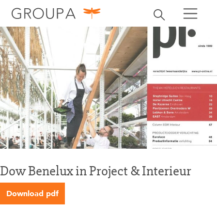
zoeken
Zoekbalk openen
zoeken
Dow Benelux in Project & Interieur
Download pdf