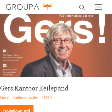
zoeken
Zoekbalk openen
zoeken
Gers Kantoor Keilepand
Gers! – Keilecollectief in M4H
Download pdf