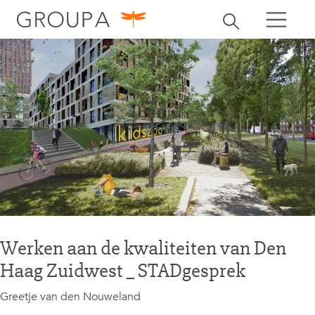
zoeken
Zoekbalk openen
zoeken
Werken aan de kwaliteiten van Den
Haag Zuidwest _ STADgesprek
Greetje van den Nouweland