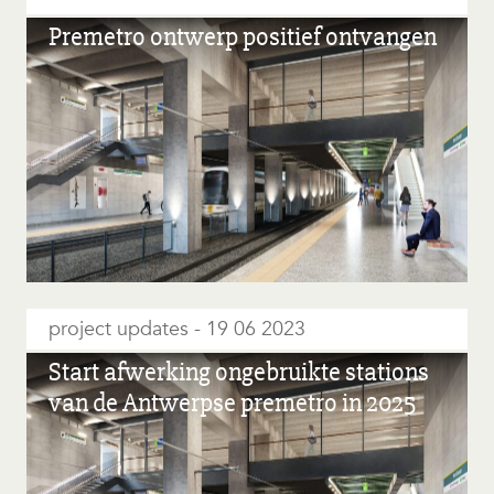
Premetro ontwerp positief ontvangen
project updates
19 06 2023
Start afwerking ongebruikte stations
van de Antwerpse premetro in 2025