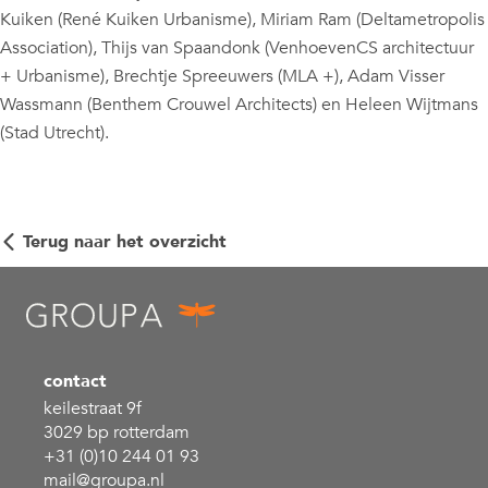
Kuiken (René Kuiken Urbanisme), Miriam Ram (Deltametropolis
Association), Thijs van Spaandonk (VenhoevenCS architectuur
+ Urbanisme), Brechtje Spreeuwers (MLA +), Adam Visser
Wassmann (Benthem Crouwel Architects) en Heleen Wijtmans
(Stad Utrecht).
Terug naar het overzicht
contact
keilestraat 9f
3029 bp rotterdam
+31 (0)10 244 01 93
mail@groupa.nl