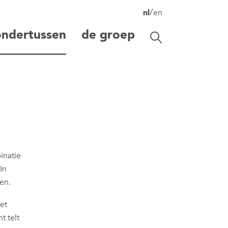
/
nl
en
ondertussen
de groep
Zoekbalk openen/s
zoeken
inatie
In
en.
et
t telt