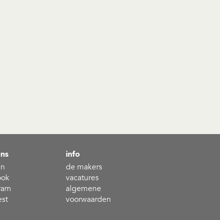
ons
info
in
de makers
ook
vacatures
ram
algemene
est
voorwaarden