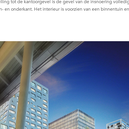
elling tot de kantoorgevel is de gevel van de insnoering volledi
 en onderkant. Het interieur is voorzien van een binnentuin e