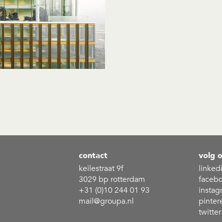
contact
volg 
keilestraat 9f
linked
3029 bp rotterdam
faceb
+31 (0)10 244 01 93
instag
mail@groupa.nl
pinter
twitter