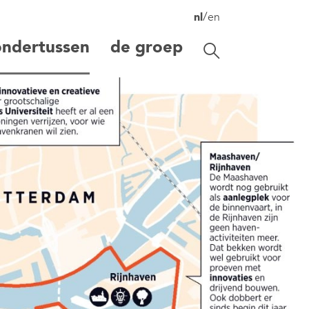
/
nl
en
ondertussen
de groep
Zoekbalk openen/s
zoeken