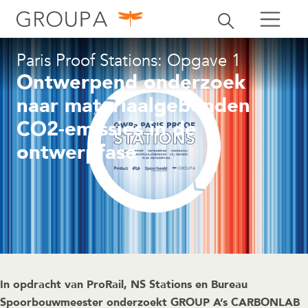
zoeken
Zoekbalk openen
zoeken
Paris Proof Stations: Opgave 1
Ontwerpend onderzoek
naar materiaalgebonden
CO2-emissies in de
ontwerpfase
In opdracht van ProRail, NS Stations en Bureau
Spoorbouwmeester onderzoekt GROUP A’s CARBONLAB