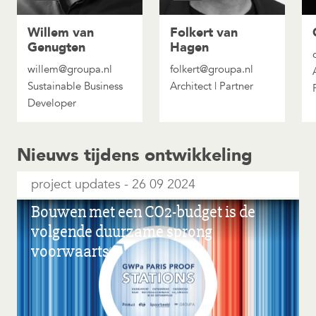
Willem van
Folkert van
Genugten
Hagen
willem@groupa.nl
folkert@groupa.nl
Sustainable Business
Architect | Partner
Developer
Nieuws tijdens ontwikkeling
project updates
26 09 2024
Bouwen met een CO2-budget is de
volgende duurzame sprong
voorwaarts