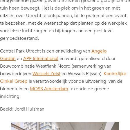
terugvallende glazen gevel die als een glooiend gordijn om de
tuin heen beweegt. Het is de plek om in het groen en mét
uitzicht over Utrecht te ontspannen, bij te praten of een event
te bezoeken, met de wetenschap dat planten op de werkplek
voor frisse lucht zorgen en bijdragen aan een positieve
gemoedstoestand.
Central Park Utrecht is een ontwikkeling van
Angelo
Gordon
en
APF International
en wordt gerealiseerd door
Bouwcombinatie Westflank Noord (samenwerking van
bouwbedrijven
Wessels Zeist
en Wessels Rijssen).
Koninklijke
Ginkel Groep
is verantwoordelijk voor de uitvoering van de
binnentuin en
MOSS Amsterdam
tekende de groene
inrichting.
Beeld: Jordi Huisman