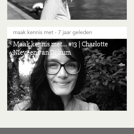
maak kennis met
7 jaar geleden
Maak kennis met… #13 | Charlotte
Nieveen van Dijkum