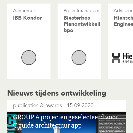
Aannemer
Projectmanagement
Adviseur
IBB Kondor
Biesterbos
Hiensc
Planontwikkeling
Enginee
bpo
Nieuws tijdens ontwikkeling
publicaties & awards
15 09 2020
GROUP A projecten geselecteerd voor
C.guide architectuur app