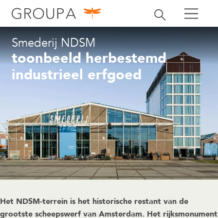
zoeken
Zoekbalk openen
zoeken
Smederij NDSM
toonbeeld herbestemd
industrieel erfgoed
Het NDSM-terrein is het historische restant van de
grootste scheepswerf van Amsterdam. Het rijksmonument