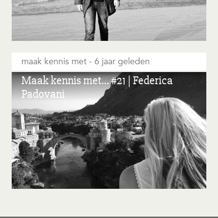
maak kennis met
6 jaar geleden
Maak kennis met… #21 | Federica
Padovani