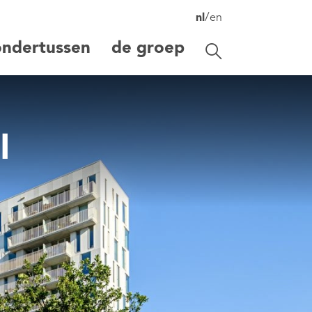
/
nl
en
ondertussen
de groep
Zoekbalk openen/s
zoeken
l