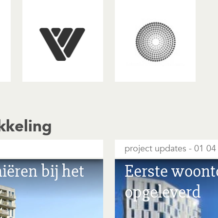
kkeling
project updates
01 04
ëren bij het
Eerste woont
opgeleverd