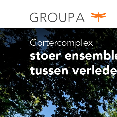
Gortercomplex
stoer ensembl
tussen verled