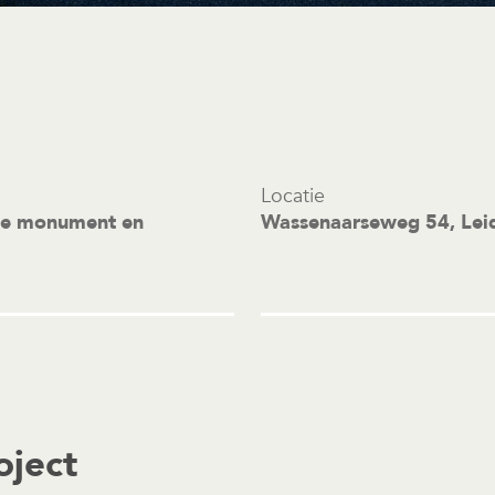
Locatie
ie monument en
Wassenaarseweg 54, Lei
oject