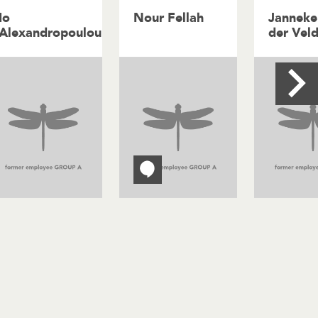
Io
Nour Fellah
Janneke
Alexandropoulou
der Vel